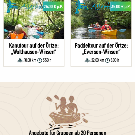
25,00 € p.P.
35,00 € p.P.
Kanutour auf der Örtze:
Paddeltour auf der Örtze:
„Wolthausen-Winsen“
„Eversen-Winsen“
10,00 km
3,50 h
22,00 km
6,00 h
Angebote für Gruppen ab 20 Personen