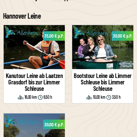
Hannover Leine
35,00 € p.P.
30,00 € p.P.
Kanutour Leine ab Laatzen
Bootstour Leine ab Limmer
Grasdorf bis zur Limmer
Schleuse bis Limmer
Schleuse
Schleuse
16,00 km
6,50 h
10,00 km
3,50 h
30,00 € p.P.