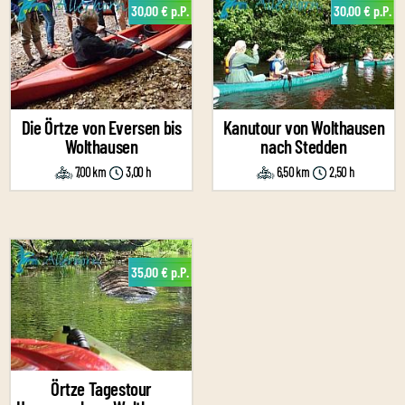
30,00 € p.P.
30,00 € p.P.
Die Örtze von Eversen bis
Kanutour von Wolthausen
Wolthausen
nach Stedden
7,00 km
3,00 h
6,50 km
2,50 h
35,00 € p.P.
Örtze Tagestour