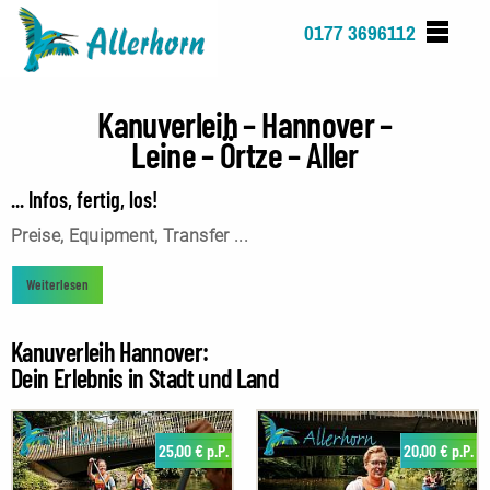
Direkt
0177 3696112
zum
Inhalt
Kanuverleih – Hannover –
Leine – Örtze – Aller
... Infos, fertig, los!
Preise, Equipment, Transfer ...
Weiterlesen
Kanuverleih Hannover:
Dein Erlebnis in Stadt und Land
25,00 € p.P.
20,00 € p.P.