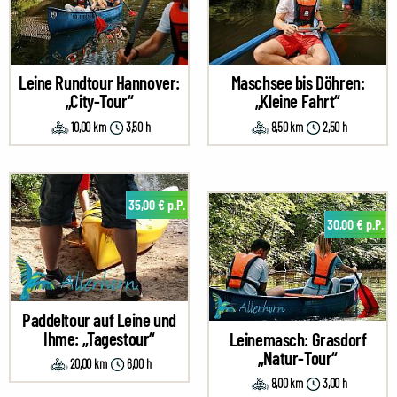
Leine Rundtour Hannover:
Maschsee bis Döhren:
„City-Tour“
„Kleine Fahrt“
10,00 km
3,50 h
8,50 km
2,50 h
35,00 € p.P.
30,00 € p.P.
Paddeltour auf Leine und
Ihme: „Tagestour“
Leinemasch: Grasdorf
„Natur-Tour“
20,00 km
6,00 h
8,00 km
3,00 h