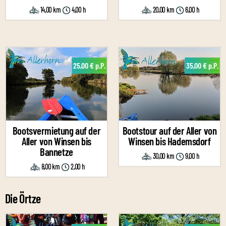
14,00 km
4,00 h
20,00 km
6,00 h
25,00 € p.P.
35,00 € p.P.
Bootsvermietung auf der
Bootstour auf der Aller von
Aller von Winsen bis
Winsen bis Hademsdorf
Bannetze
30,00 km
9,00 h
8,00 km
2,00 h
Die Örtze