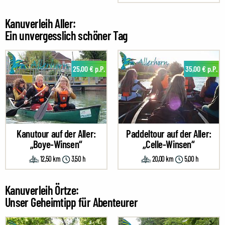
Kanuverleih Aller:
Ein unvergesslich schöner Tag
25,00 € p.P.
35,00 € p.P.
Kanutour auf der Aller:
Paddeltour auf der Aller:
„Boye-Winsen“
„Celle-Winsen“
12,50 km
3,50 h
20,00 km
5,00 h
Kanuverleih Örtze:
Unser Geheimtipp für Abenteurer