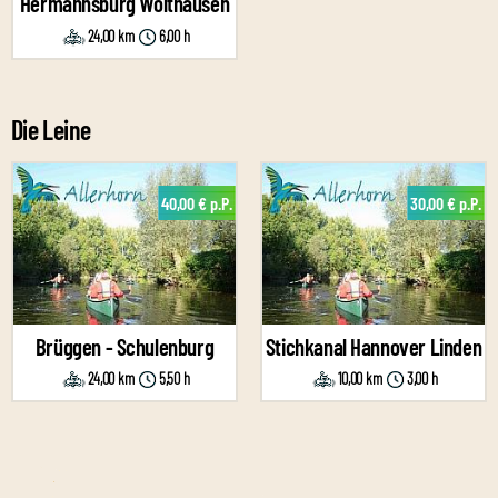
Hermannsburg Wolthausen
24,00 km
6,00 h
Die Leine
40,00 € p.P.
30,00 € p.P.
Brüggen - Schulenburg
Stichkanal Hannover Linden
24,00 km
5,50 h
10,00 km
3,00 h