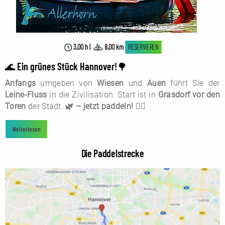
3,00 h |
8,00 km
RESERVIEREN
🌊
Ein grünes Stück Hannover!
🌳
Anfangs
umgeben von
Wiesen
und
Auen
führt Sie der
Leine-Fluss
in die Zivilisation. Start ist in
Grasdorf vor den
Toren
der Stadt..
🌿 – jetzt paddeln! 🚣‍♂️
Weiterlesen
Die Paddelstrecke