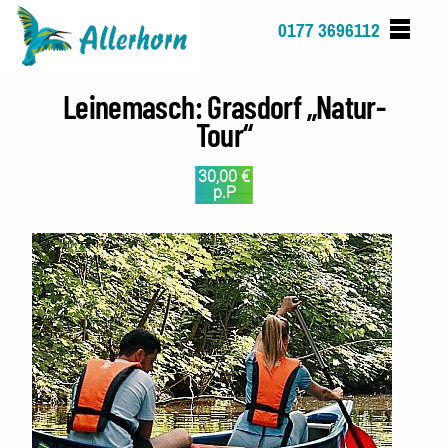
Direkt
0177 3696112
zum
Inhalt
Leinemasch: Grasdorf „Natur-
Tour“
30,00 €
p.P