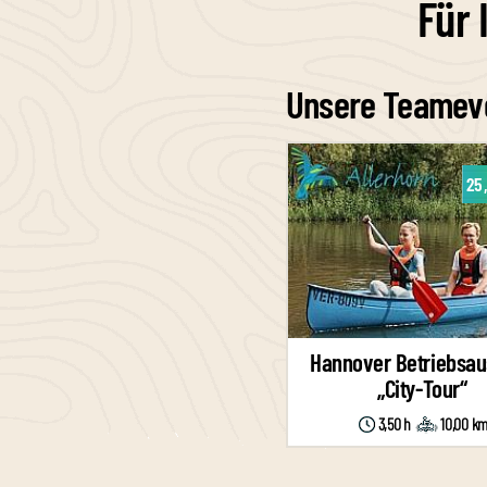
Für 
Unsere Teameve
25
Hannover Betriebsau
„City-Tour“
3,50 h
10,00 k