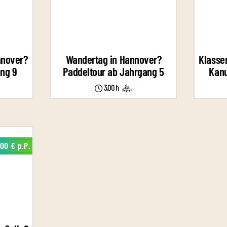
nnover?
Wandertag in Hannover?
Klasse
ng 9
Paddeltour ab Jahrgang 5
Kanu
3,00 h
,00 € p.P.