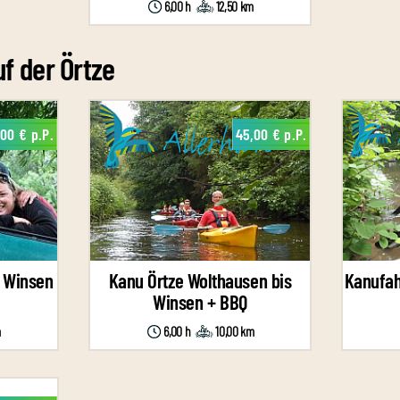
6,00 h
12,50 km
f der Örtze
,00 € p.P.
45,00 € p.P.
 Winsen
Kanu Örtze Wolthausen bis
Kanufah
Winsen + BBQ
m
6,00 h
10,00 km