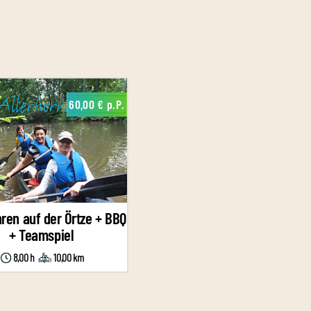
60,00 € p.P.
ren auf der Örtze + BBQ
+ Teamspiel
8,00 h
10,00 km