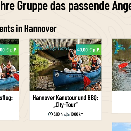
Ihre Gruppe das passende Ang
nts in Hannover
,00 € p.P.
40,00 € p.P.
sflug:
Hannover Kanutour und BBQ:
„City-Tour“
m
6,00 h
10,00 km