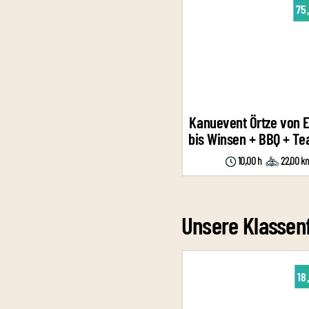
75
Kanuevent Örtze von 
bis Winsen + BBQ + Te
10,00 h
22,00 k
Unsere Klassen
18