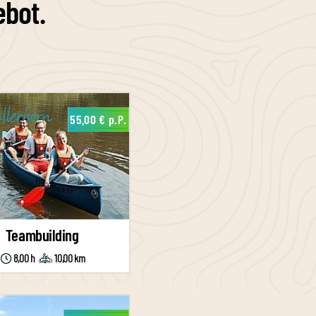
ebot.
55,00 € p.P.
Teambuilding
8,00 h
10,00 km