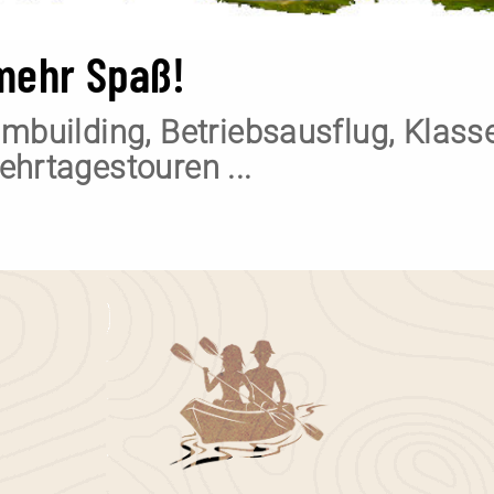
 mehr Spaß!
mbuilding, Betriebsausflug, Klass
hrtagestouren ...