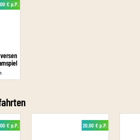
,00 € p.P.
Eversen
amspiel
m
fahrten
,00 € p.P.
20,00 € p.P.