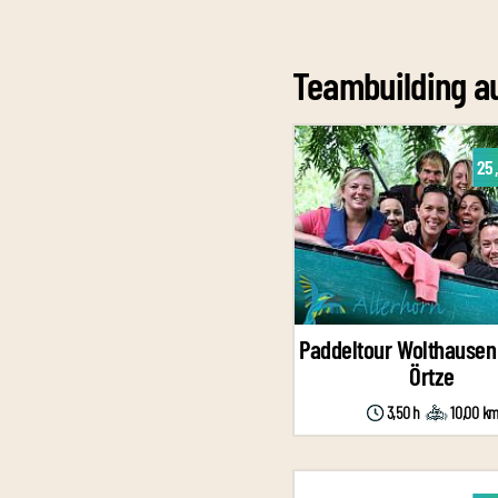
Teambuilding au
25
Paddeltour Wolthausen
Örtze
3,50 h
10,00 k