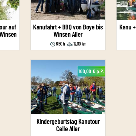
our auf
Kanufahrt + BBQ von Boye bis
Kanu +
 Winsen
Winsen Aller
m
6,50 h
12,00 km
160,00 € p.P.
Kindergeburtstag Kanutour
Celle Aller