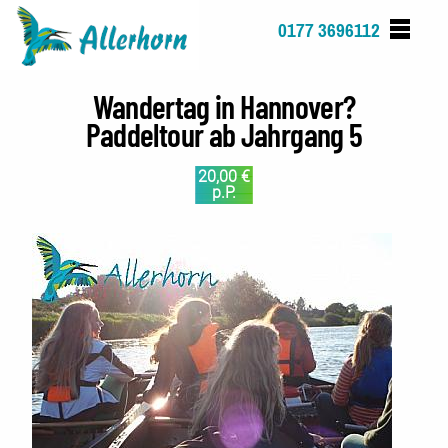
Direkt
0177 3696112
zum
Inhalt
Wandertag in Hannover?
Paddeltour ab Jahrgang 5
20,00 €
p.P.